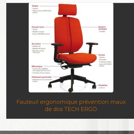
Fauteuil ergonomique prévention maux
de dos TECH ERGO