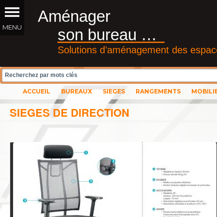
Aménager
__________
son bureau …
Solutions d’aménagement des espace
ACCUEIL
BUREAUX
SIEGES
RANGEMENTS
MOBILI
SIEGES DE DIRECTION