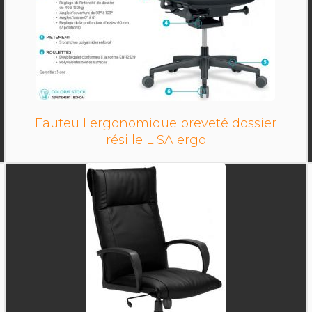
Fauteuil ergonomique breveté dossier
résille LISA ergo