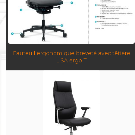
Fauteuil ergonomique breveté avec têtière
LISA ergo T