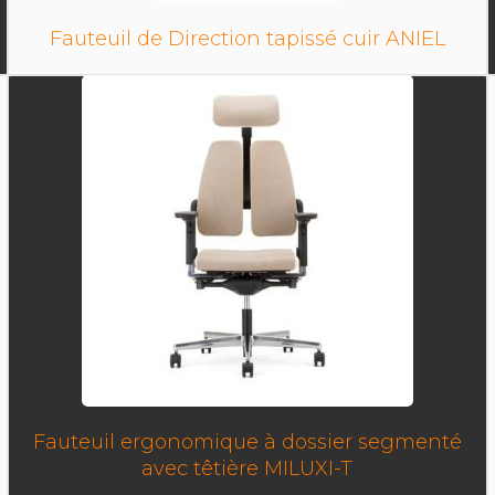
Fauteuil de Direction tapissé cuir ANIEL
Fauteuil ergonomique à dossier segmenté
avec têtière MILUXI-T