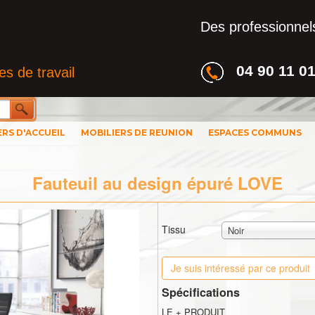
Des professionnels
04 90 11 0
s de travail
ERS D'ACCUEIL
MOBILIERS DE REUNION
ESPACES COMMUNS
Fauteuil au design épuré LOVE
Tissu
Noir
Je suis intéressé par ce produit
Spécifications
LE + PRODUIT