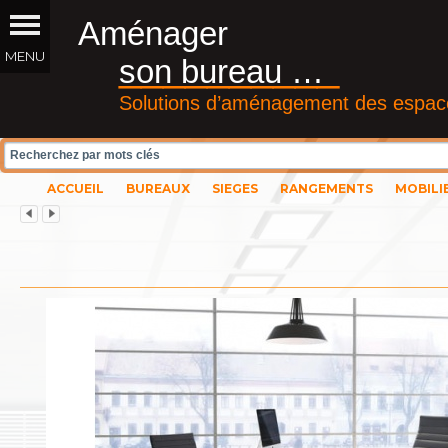
Aménager
__________
son bureau …
Solutions d’aménagement des espace
ACCUEIL
BUREAUX
SIEGES
RANGEMENTS
MOBILI