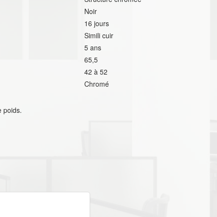
Noir
16 jours
Simili cuir
5 ans
65,5
42 à 52
Chromé
e poids.