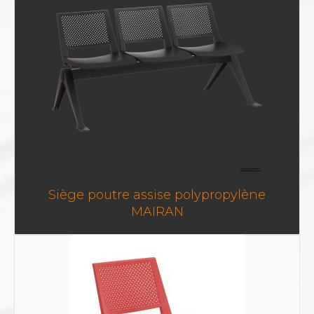
Siège poutre assise polypropylène
MAIRAN