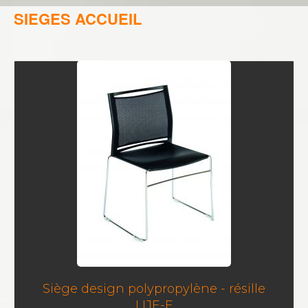
SIEGES ACCUEIL
Siège design polypropylène - résille
LIJE-F