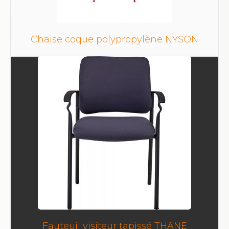
Chaise coque polypropylène NYSON
Fauteuil visiteur tapissé THANE