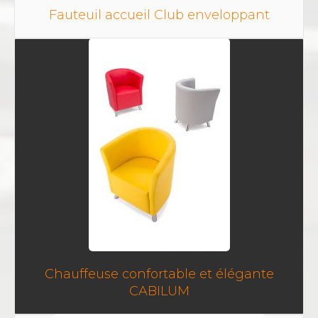
Fauteuil accueil Club enveloppant
Chauffeuse confortable et élégante
CABILUM