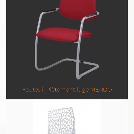
Fauteuil Piètement luge MEROO