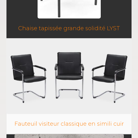
Chaise tapissée grande solidité LYST
Fauteuil visiteur classique en simili cuir