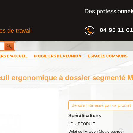
Des professionnels
04 90 11 0
s de travail
ERS D'ACCUEIL
MOBILIERS DE REUNION
ESPACES COMMUNS
euil ergonomique à dossier segmenté M
Je suis intéressé par ce produit
Spécifications
LE + PRODUIT
Délai de livraison (Jours ouvrés)