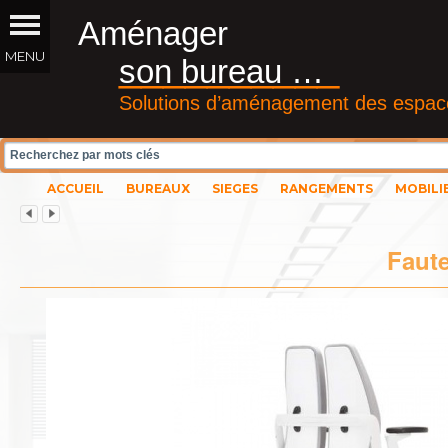
Aménager
__________
son bureau …
Solutions d’aménagement des espace
ACCUEIL
BUREAUX
SIEGES
RANGEMENTS
MOBILI
Faut