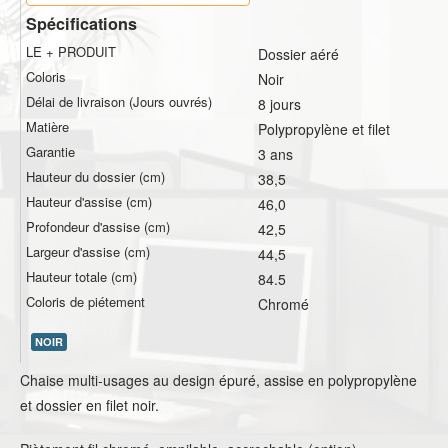
Spécifications
LE + PRODUIT
Dossier aéré
Coloris
Noir
Délai de livraison (Jours ouvrés)
8 jours
Matière
Polypropylène et filet
Garantie
3 ans
Hauteur du dossier (cm)
38,5
Hauteur d'assise (cm)
46,0
Profondeur d'assise (cm)
42,5
Largeur d'assise (cm)
44,5
Hauteur totale (cm)
84.5
Coloris de piétement
Chromé
NOIR
Chaise multi-usages au design épuré, assise en polypropylène
et dossier en filet noir.