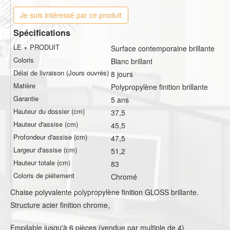
Je suis intéressé par ce produit
Spécifications
LE + PRODUIT
Surface contemporaine brillante
Coloris
Blanc brillant
Délai de livraison (Jours ouvrés)
8 jours
Matière
Polypropylène finition brillante
Garantie
5 ans
Hauteur du dossier (cm)
37,5
Hauteur d'assise (cm)
45,5
Profondeur d'assise (cm)
47,5
Largeur d'assise (cm)
51,2
Hauteur totale (cm)
83
Coloris de piétement
Chromé
Chaise polyvalente polypropylène finition GLOSS brillante.
Structure acier finition chrome,
Empilable jusqu'à 6 pièces (vendue par multiple de 4).