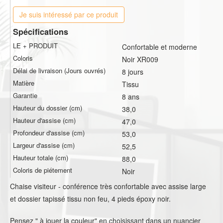
Je suis intéressé par ce produit
Spécifications
LE + PRODUIT
Confortable et moderne
Coloris
Noir XR009
Délai de livraison (Jours ouvrés)
8 jours
Matière
Tissu
Garantie
8 ans
Hauteur du dossier (cm)
38,0
Hauteur d'assise (cm)
47,0
Profondeur d'assise (cm)
53,0
Largeur d'assise (cm)
52,5
Hauteur totale (cm)
88,0
Coloris de piétement
Noir
Chaise visiteur - conférence très confortable avec assise large
et dossier tapissé tissu non feu, 4 pieds époxy noir.
Pensez " à jouer la couleur" en choisissant dans un nuancier