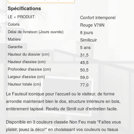
Spécifications
LE + PRODUIT
Confort intemporel
Coloris
Rouge V79N
Délai de livraison (Jours ouvrés)
8 jours
Matière
Similicuir
Garantie
5 ans
Hauteur du dossier (cm)
31,5
Hauteur d'assise (cm)
45,5
Profondeur d'assise (cm)
50,5
Largeur d'assise (cm)
59,0
Hauteur totale (cm)
77,0
Le Fauteuil iconique pour l'accueil ou le visiteur, de forme
arrondie maintenant bien le dos, structure intérieure en bois,
entièrement tapissé. Revêtu de Simili cuir d'entretien facile.
Disponible en 3 couleurs classée Non Feu mais "Faîtes vous
plaisir, jouez la déco!" en choisissant vos couleurs ou tissus