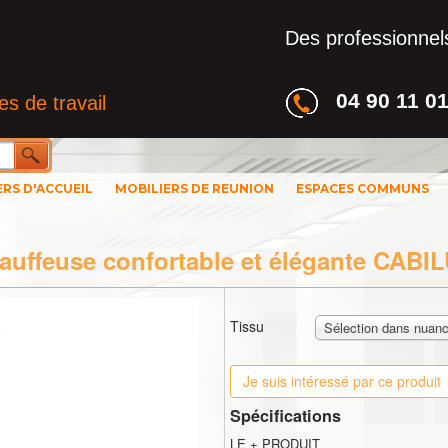
Des professionnels
04 90 11 0
s de travail
ERS D'ACCUEIL
MOBILIERS DE REUNION
ESPACES COMMUNS
auffeuse confortable et élégante CABI
Tissu
Sélection dans nuanc
Je suis intéressé par ce produit
Spécifications
LE + PRODUIT