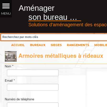
Aménager
__________
son bureau …
Solutions d’aménagement des espace
ACCUEIL
BUREAUX
SIEGES
RANGEMENTS
MOBILI
Armoires métalliques à rideaux
Nom
*
Email
*
Numéro de téléphone