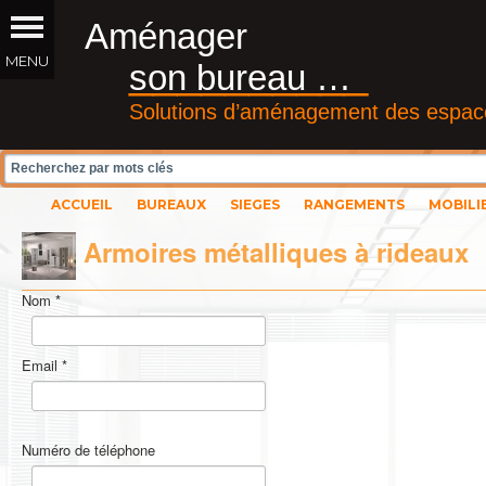
Aménager
__________
son bureau …
Solutions d’aménagement des espace
ACCUEIL
BUREAUX
SIEGES
RANGEMENTS
MOBILI
Armoires métalliques à rideaux
Nom
*
Email
*
Numéro de téléphone