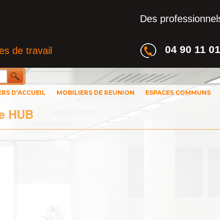
Des professionnels
04 90 11 0
s de travail
ERS D'ACCUEIL
MOBILIERS DE REUNION
ESPACES COMMUNS
ce HUB