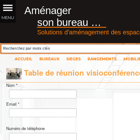
Aménager
__________
son bureau …
Solutions d’aménagement des espace
ACCUEIL
BUREAUX
SIEGES
RANGEMENTS
MOBILI
Table de réunion visioconféren
Nom
*
Email
*
Numéro de téléphone