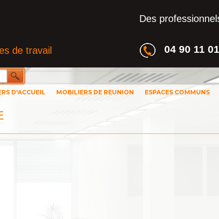
Des professionnels
04 90 11 0
s de travail
ERS D'ACCUEIL
MOBILIERS DE REUNION
ESPACES COMMUNS
E