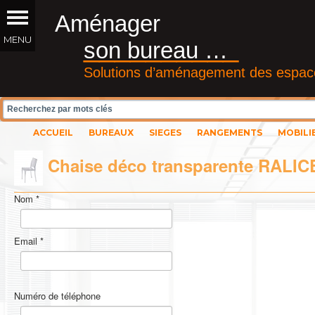
Aménager
__________
son bureau …
Solutions d’aménagement des espace
ACCUEIL
BUREAUX
SIEGES
RANGEMENTS
MOBILI
Chaise déco transparente RALIC
Nom
*
Email
*
Numéro de téléphone