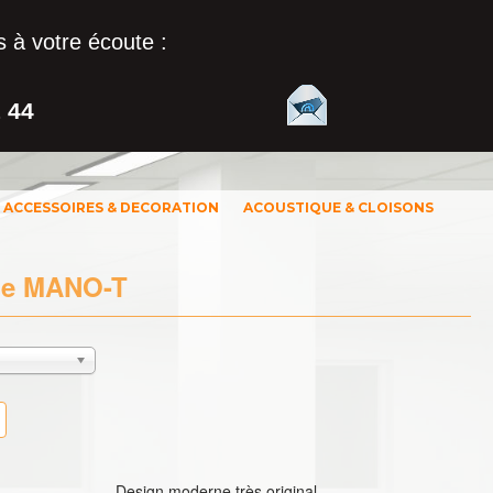
 à votre écoute :
1 44
ACCESSOIRES & DECORATION
ACOUSTIQUE & CLOISONS
que MANO-T
Design moderne très original