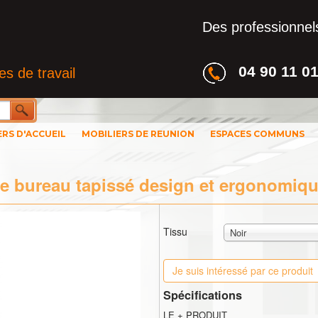
Des professionnels
04 90 11 0
s de travail
ERS D'ACCUEIL
MOBILIERS DE REUNION
ESPACES COMMUNS
de bureau tapissé design et ergonomi
Tissu
Noir
Je suis intéressé par ce produit
Spécifications
LE + PRODUIT