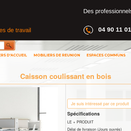
Des professionnels
04 90 11 0
s de travail
ERS D'ACCUEIL
MOBILIERS DE REUNION
ESPACES COMMUNS
Caisson coulissant en bois
Je suis intéressé par ce produit
Spécifications
LE + PRODUIT
Délai de livraison (Jours ouvrés)