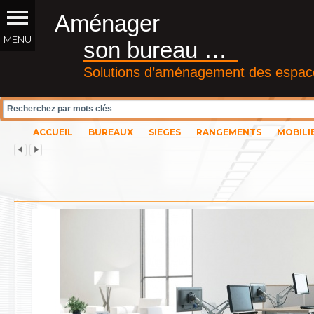
Aménager
__________
son bureau …
Solutions d’aménagement des espace
ACCUEIL
BUREAUX
SIEGES
RANGEMENTS
MOBILI