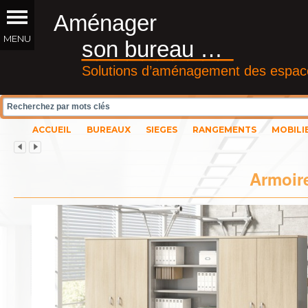
Aménager
__________
son bureau …
Solutions d’aménagement des espace
ACCUEIL
BUREAUX
SIEGES
RANGEMENTS
MOBILI
Armoire