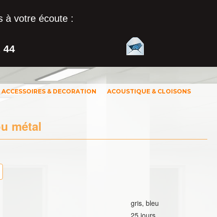
 à votre écoute :
1 44
ACCESSOIRES & DECORATION
ACOUSTIQUE & CLOISONS
ou métal
gris, bleu
25 jours