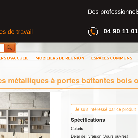
Des professionnels
04 90 11 0
s de travail
ERS D'ACCUEIL
MOBILIERS DE REUNION
ESPACES COMMUNS
s métalliques à portes battantes bois 
Je suis intéressé par ce produit
Spécifications
Coloris
Délai de livraison (Jours ouvrés)