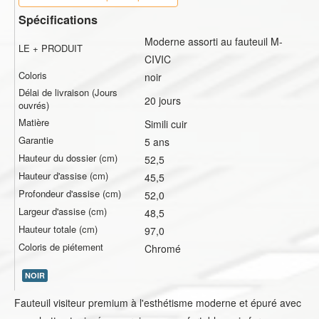
Spécifications
Moderne assorti au fauteuil M-
LE + PRODUIT
CIVIC
Coloris
noir
Délai de livraison (Jours
20 jours
ouvrés)
Matière
Simili cuir
Garantie
5 ans
Hauteur du dossier (cm)
52,5
Hauteur d'assise (cm)
45,5
Profondeur d'assise (cm)
52,0
Largeur d'assise (cm)
48,5
Hauteur totale (cm)
97,0
Coloris de piétement
Chromé
NOIR
Fauteuil visiteur premium à l'esthétisme moderne et épuré avec